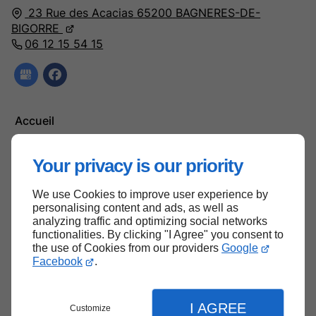
23 Rue des Acacias
65200
BAGNERES-DE-
BIGORRE
06 12 15 54 15
Accueil
Contactez-moi
Your privacy is our priority
Mentions légales
Plan du site
We use Cookies to improve user experience by
personalising content and ads, as well as
analyzing traffic and optimizing social networks
functionalities. By clicking "I Agree" you consent to
the use of Cookies from our providers
Google
Haut de page
Facebook
.
I AGREE
Customize